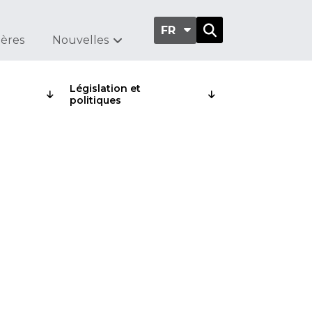
FR
ières
Nouvelles
Législation et
politiques
du
 revenu