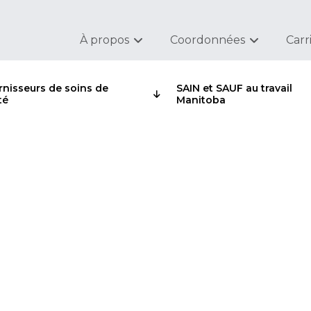
À propos
Coordonnées
Carr
rnisseurs de soins de
SAIN et SAUF au travail
té
Manitoba
ffertes dans le cadre 
aide à l’emploi et au