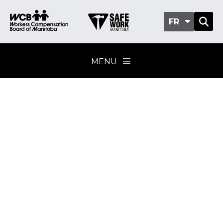
FR
MENU
Échafaudage
d’accès
Norme du
programme de