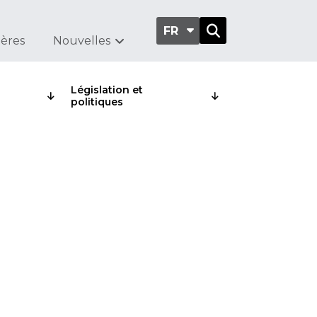
FR
ières
Nouvelles
Législation et
politiques
taires
yeurs