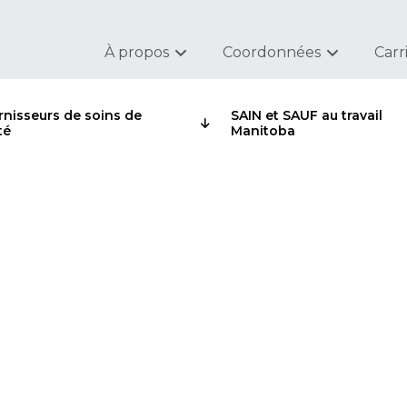
À propos
Coordonnées
Carr
rnisseurs de soins de
SAIN et SAUF au travail
té
Manitoba
ue des fonds excéden
 de dollars aux emplo