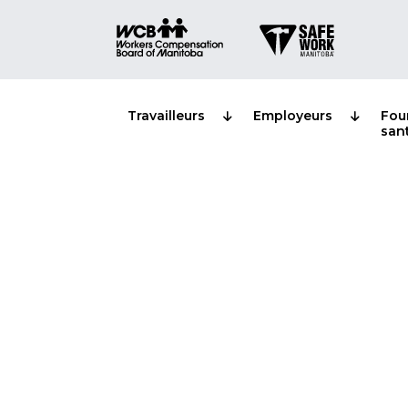
Travailleurs
Employeurs
Fou
san
La WCB distrib
de 122 millions
du Manitoba