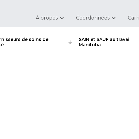
À propos
Coordonnées
Carr
rnisseurs de soins de
SAIN et SAUF au travail
té
Manitoba
portail de formation S
l Manitoba