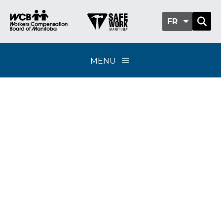
FR
MENU
Contrainte thermique
– Le travail par temps
chaud