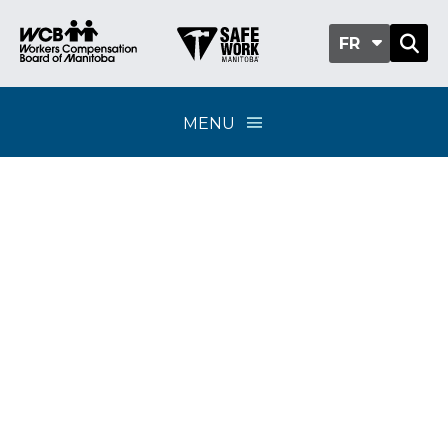
FR
MENU
Classification sub-
group 604-05 - Ventes
et services
d’équipement
motorisé