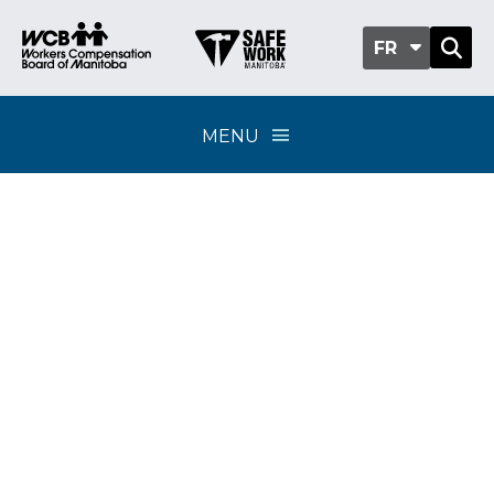
FR
MENU
Classification sub-
group 715-04 -
Syndicats,
organisations
syndicales et partis