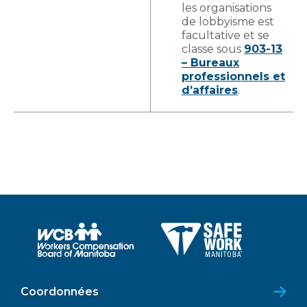
les organisations
de lobbyisme est
facultative et se
classe sous
903-13
– Bureaux
professionnels et
d’affaires
.
Coordonnées