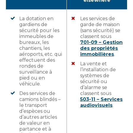
elsewhere
La dotation en
Les services de
gardiens de
garde de maison
sécurité pour les
(sans sécurité) se
immeubles de
classent sous
bureaux, les
701-09 – Gestion
chantiers, les
des propriétés
aéroports, etc. qui
immobilières
.
effectuent des
La vente et
rondes de
l’installation de
surveillance à
systèmes de
pied ou en
sécurité ou
véhicule.
d’alarme se
Des services de
classent sous
camions blindés –
503-11 – Services
le transport
audiovisuels
.
d’espèces ou
d’autres articles
de valeur en
partance et à