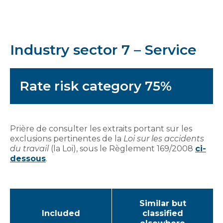
Industry sector 7 – Service
Rate risk category 75%
Prière de consulter les extraits portant sur les
exclusions pertinentes de la
Loi sur les accidents
du travail
(la Loi), sous le Règlement 169/2008
ci-
dessous
.
Similar but
Included
classified