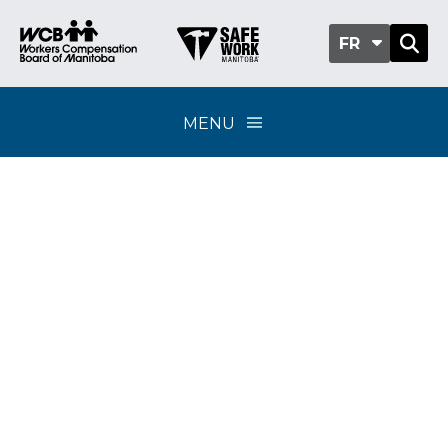
FR
MENU
Classification sub-
group 901-03 -
Organismes religieux