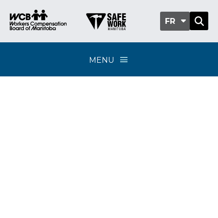
FR
MENU
Classification sub-
group 503-03 -
Opération de
conduites et de
pipelines