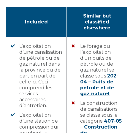
Similar but
Included
classified
elsewhere
L’exploitation
Le forage ou
d’une canalisation
l’exploitation
de pétrole ou de
d’un puits de
gaz naturel dans
pétrole ou de
la province ou de
gaz naturel se
part en part de
classe sous
202-
celle-ci. Ceci
04 – Puits de
comprend les
pétrole et de
services
gaz naturel
.
accessoires
La construction
d’entretien.
de canalisations
L’exploitation
se classe sous la
d’une station de
catégorie
407-05
compression qui
– Construction
maintient la
de