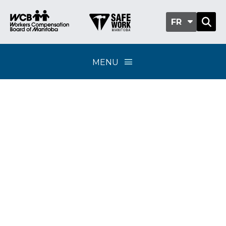
FR
MENU
Classification sub-
group 601-02 -
Magasins spécialisés
de vente au détail