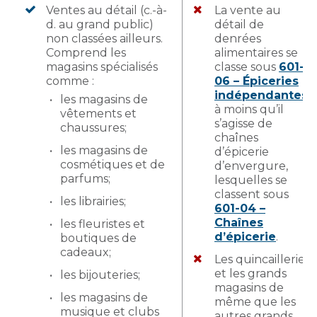
Ventes au détail (c.-à-
La vente au
d. au grand public)
détail de
non classées ailleurs.
denrées
Comprend les
alimentaires se
magasins spécialisés
classe sous
601-
comme :
06 – Épiceries
indépendantes
,
les magasins de
à moins qu’il
vêtements et
s’agisse de
chaussures;
chaînes
les magasins de
d’épicerie
cosmétiques et de
d’envergure,
parfums;
lesquelles se
classent sous
les librairies;
601-04 –
Chaînes
les fleuristes et
d’épicerie
.
boutiques de
cadeaux;
Les quincailleries
et les grands
les bijouteries;
magasins de
les magasins de
même que les
musique et clubs
autres grands