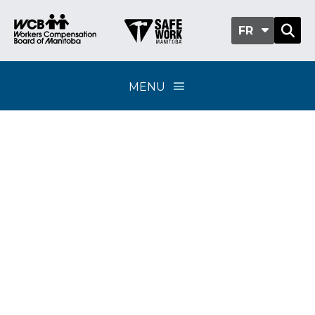
FR
MENU
Classification sub-
group 314-07 -
Fabrication de
produits en fibre et en
asphalte