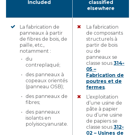
Included
classified
elsewhere
La fabrication de
La fabrication
panneaux à partir
de composants
de fibres de bois, de
structurels à
paille, etc.,
partir de bois
notamment :
ou de
panneaux se
du
classe sous
314-
contreplaqué;
05 –
des panneaux à
Fabrication de
copeaux orientés
poutres et de
(panneau OSB);
fermes
.
des panneaux de
L’exploitation
fibres;
d’une usine de
pâte à papier
des panneaux
ou d’une usine
isolants en
de papiers se
polyisocyanurate.
classe sous
312-
02 – Usines de