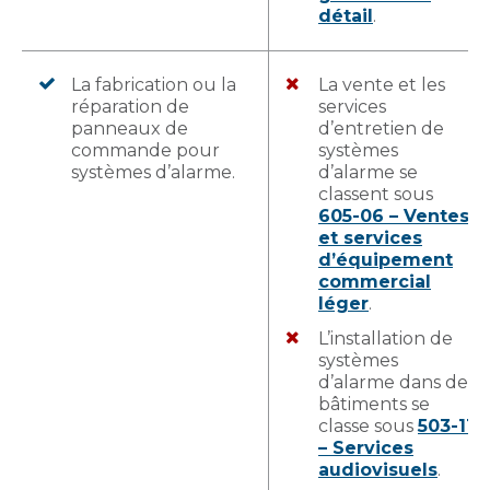
détail
.
La fabrication ou la
La vente et les
réparation de
services
panneaux de
d’entretien de
commande pour
systèmes
systèmes d’alarme.
d’alarme se
classent sous
605-06 – Ventes
et services
d’équipement
commercial
léger
.
L’installation de
systèmes
d’alarme dans des
bâtiments se
classe sous
503-11
– Services
audiovisuels
.