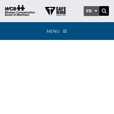
FR
MENU
Classification sub-
group 315-25 -
Fabrication
d’appareils
électroniques