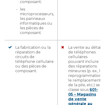
composant;
les
microprocesseurs,
les panneaux
informatiques ou
les pièces de
composant.
La fabrication ou la
La vente au détail
réparation de
de téléphones
circuits de
cellulaires
téléphone cellulaire
pouvant inclure
ou des pièces de
des réparations
composant.
mineures (p. ex., la
reprogrammation,
le remplacement
de la pile, etc.) se
classe sous
601-
05 – Magasins
de vente
générale au