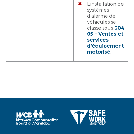
L’installation de
systèmes
d’alarme de
véhicules se
classe sous
604-
05 – Ventes et
services
d’équipement
motorisé
.