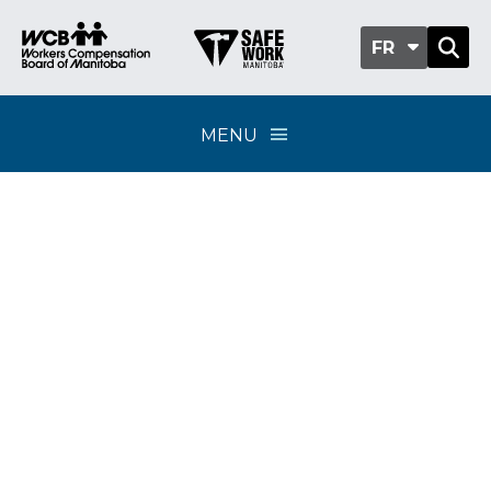
FR
MENU
Classification sub-
group 320-02 -
Fabrication d’aéronefs