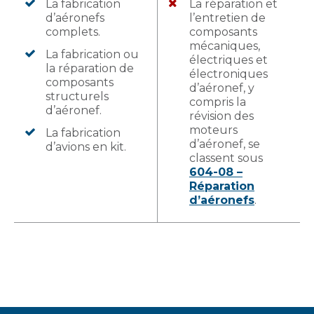
La fabrication
La réparation et
d’aéronefs
l’entretien de
complets.
composants
mécaniques,
La fabrication ou
électriques et
la réparation de
électroniques
composants
d’aéronef, y
structurels
compris la
d’aéronef.
révision des
moteurs
La fabrication
d’aéronef, se
d’avions en kit.
classent sous
604-08 –
Réparation
d’aéronefs
.