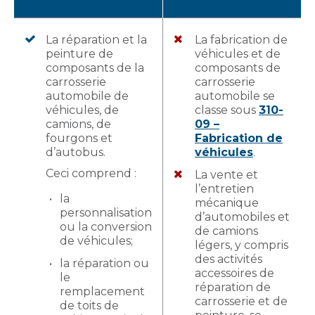
La réparation et la
La fabrication de
peinture de
véhicules et de
composants de la
composants de
carrosserie
carrosserie
automobile de
automobile se
véhicules, de
classe sous
310-
camions, de
09 –
fourgons et
Fabrication de
d’autobus.
véhicules
.
Ceci comprend :
La vente et
l’entretien
la
mécanique
personnalisation
d’automobiles et
ou la conversion
de camions
de véhicules;
légers, y compris
des activités
la réparation ou
accessoires de
le
réparation de
remplacement
carrosserie et de
de toits de