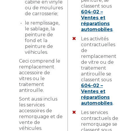
peinture, se
cabine en vinyle
classent sous
ou de moulures
604-02 –
de carrosserie;
Ventes et
le remplissage,
réparations
le sablage, la
automobiles
.
peinture de
Les activités
fond et la
contractuelles
peinture de
de
véhicules.
remplacement
Ceci comprend le
de vitre ou de
remplacement
traitement
accessoire de
antirouille se
vitres ou le
classent sous
traitement
604-02 –
antirouille.
Ventes et
réparations
Sont aussi inclus
automobiles
.
les services
accessoires de
Les services
remorquage et de
contractuels de
vente de
remorquage se
véhicules.
classent sous