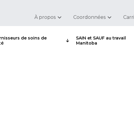
À propos
Coordonnées
Carr
rnisseurs de soins de
SAIN et SAUF au travail
té
Manitoba
ommée l’un des meill
u Manitoba en 2026