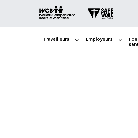
Travailleurs
Employeurs
Fou
san
La WCB est n
employeurs d